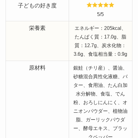
子どもの好き度
5/5
栄養素
エネルギー：205kcal、
たんぱく質：17.0g、脂
質：12.7g、炭水化物：
3.6g、食塩相当量：0.9g
原材料
銀鮭（チリ産）、醤油、
砂糖混合異性化液糖、バ
ター、食用油、たん白加
水分解物、食塩、でん
粉、おろしにんにく、オ
ニオンパウダー、植物油
脂、ガーリックパウダ
ー、酵母エキス、ブラッ
クペッパー