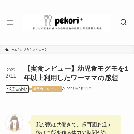
ホーム
幼児食
レビュー
【実食レビュー】幼児食モグモを1
2026
2/11
年以上利用したワーママの感想
広告含む
2026年2月11日
幼児食
レビュー
我が家は共働きで、保育園お迎え
後はご飯を作る体力や時間がな