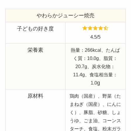
やわらかジューシー焼売
子どもの好き度
4.5/5
栄養素
熱量：266kcal、たんぱ
く質：10.0g、脂質：
20.7g、炭水化物：
11.4g、食塩相当量：
g
1.0
原材料
鶏肉（国産）、野菜（た
まねぎ（国産）、にんに
く）、豚脂、砂糖、しょ
うゆ、ごま油、コーンス
ターチ、食塩、粉末ガラ