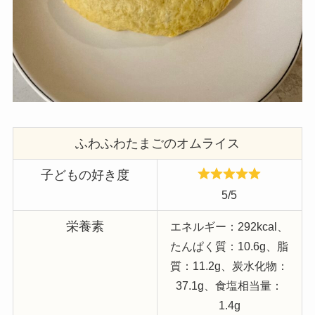
ふわふわたまごのオムライス
子どもの好き度
5/5
栄養素
エネルギー：292kcal、
たんぱく質：10.6g、脂
質：11.2g、炭水化物：
37.1g、食塩相当量：
1.4g