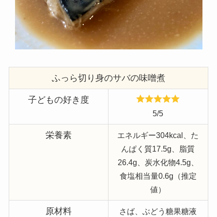
ふっら切り身のサバの味噌煮
子どもの好き度
5/5
栄養素
エネルギー304kcal、た
んぱく質17.5g、脂質
26.4g、炭水化物4.5g、
食塩相当量0.6g（推定
値）
原材料
さば、ぶどう糖果糖液